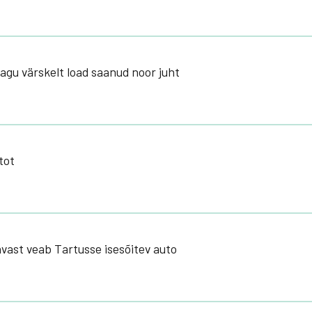
nagu värskelt load saanud noor juht
tot
vast veab Tartusse isesõitev auto