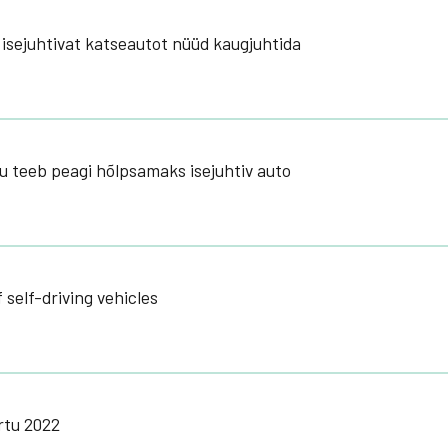
i isejuhtivat katseautot nüüd kaugjuhtida
lu teeb peagi hõlpsamaks isejuhtiv auto
self-driving vehicles
rtu 2022