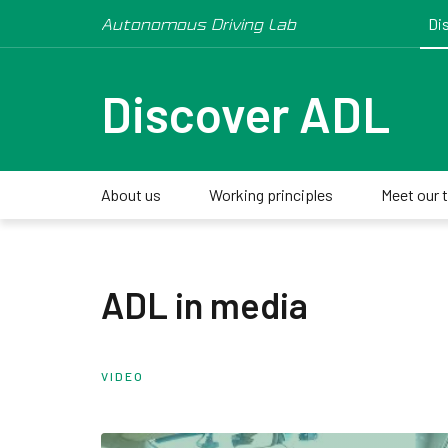
Autonomous Driving Lab
Di
Discover ADL
About us
Working principles
Meet our 
ADL in media
VIDEO