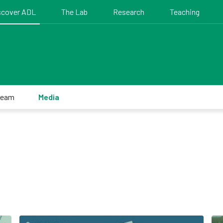
scover ADL
The Lab
Research
Teaching
team
Media