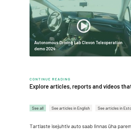
Autonomous Driving Lab Clevon Teleoperation
demo 2024
CONTINUE READING
Explore articles, reports and videos th
See all
See articles in English
See articles in Est
Tartlaste isejuhtiv auto saab linnas üha par