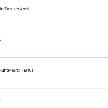
in Tartu in April
k
ejuhtiv auto Tartus
e