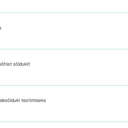
s
õhist sõidukit
desõiduki testimiseks